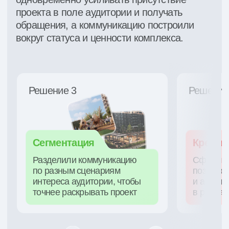
5 631
40%
заявка за весь
снижение стоимости
период
квал. заявки
+54,3%
30%
увеличение
снижение стоимости
медийности
встречи
маркетинг
moloko.team
трафик