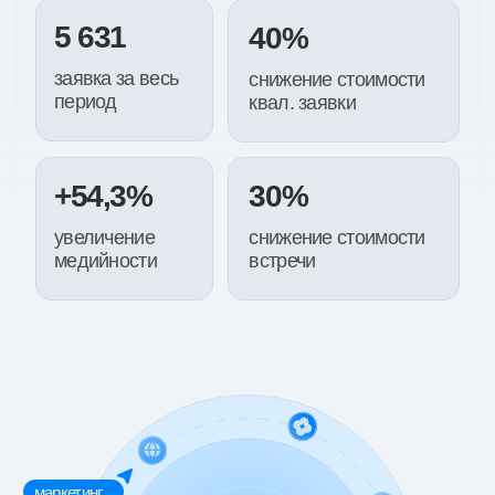
ИП Миличенко Евгений Геннадьевич
ИНН 543315860406
ОГРНИП 320237500259789