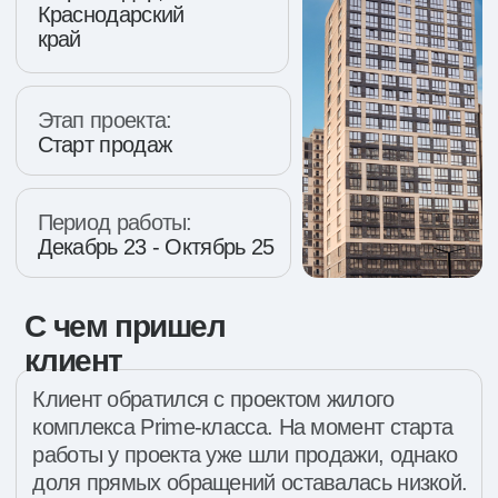
Клиент обратился с проектом жилого
комплекса Prime-класса. На момент старта
работы у проекта уже шли продажи, однако
доля прямых обращений оставалась низкой.
Стоимость первичного лида достигала 11
257 ₽, уникальное позиционирование
проекта не было сформировано, а доля
нецелевых заявок доходила до 87%.
Задача
Необходимо было выстроить модель
продвижения, которая одновременно
работала бы на узнаваемость проекта
и на коммерческий результат: определить
рабочие каналы коммуникации, правильно
раскрыть ценность комплекса
и сфокусироваться на аудитории, наиболее
релевантной для проекта
Брендформанс подход