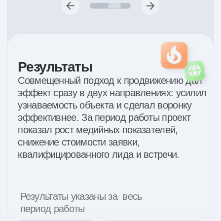
Поработаем над результатом
вашего проекта?
Оставьте заявку на звонок от нашей команды.
Мы свяжемся с вами, ответим на вопросы
и предложим подходящее решение
Обсудить проект
Telegram
info@moloko.team
Стать партнером
Политика конфиденциальности
г. Краснодар ул. Рашпилевская 157, эт 5