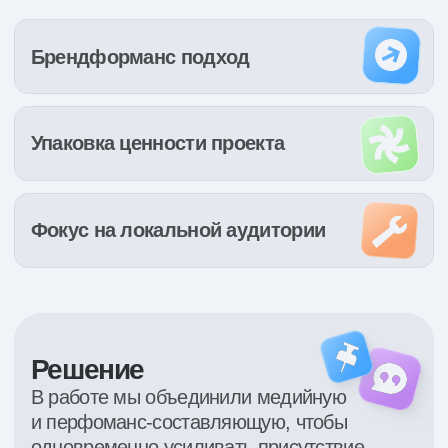
Сегментация
Креатив
Разделили коммуникацию
Сформировали
по разным сценариям
позиционирование проекта
интереса аудитории, чтобы
и адаптировали его
точнее раскрывать проект
в рекламной подаче
Результаты
Совмещенный подход к продвижению дал
эффект сразу в двух направлениях: усилил
узнаваемость объекта и сделал воронку
эффективнее. За период работы проект
показал рост медийных показателей,
снижение стоимости заявки,
квалифицированного лида и встречи.
Результаты указаны за весь
период работы