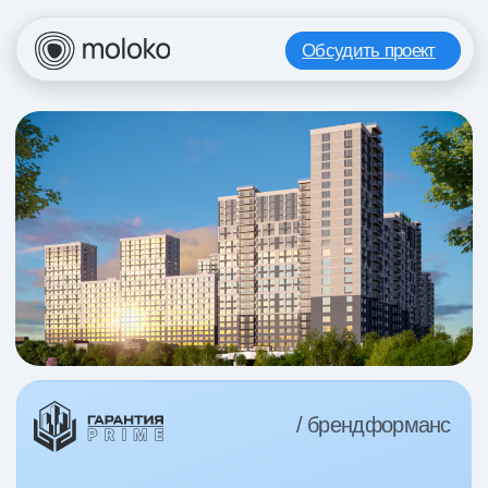
Обсудить проект
/ брендформанс
+80% к узнаваемости и +500%
к продажам для застройщика
за 6 месяцев
Как объединить рост узнаваемости бренда
и продаж в одной стратегии, не теряя
в эффективности привлечения?