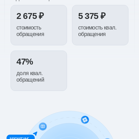
ИП Миличенко Евгений Геннадьевич
ИНН 543315860406
ОГРНИП 320237500259789