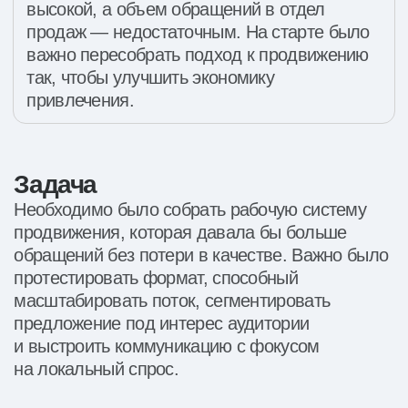
Сегментация предложения
Фокус на локальной аудитории
Решение
Мы собрали модель продвижения, в которой
каждый инструмент решал свою задачу: чат-
лендинг отвечал за объем трафика,
сегментированный лендинг — за более
точную подачу предложения, а локальный
фокус — за релевантность обращений.
За счет этого работа с заявками стала
в разы эффективнее.
Решение 4
Решение 1