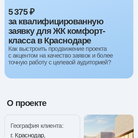
с акцентом на качество заявок и более
точную работу с целевой аудиторией?
О проекте
География клиента:
г. Краснодар,
Краснодарский
край
Этап проекта:
Дом сдан
Период работы:
Март 24 - Январь 25
С чем пришел
клиент
Клиент пришел с двумя объектами в работе