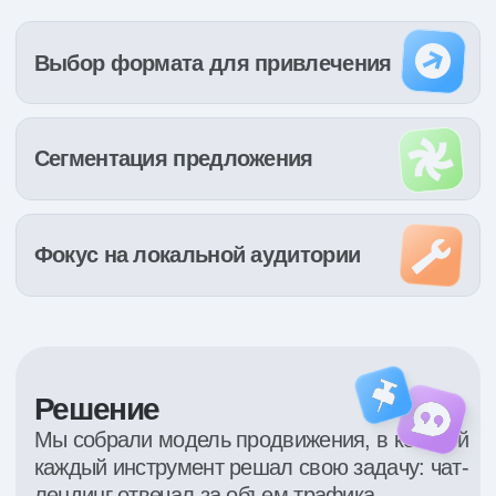
Креатив
Стратегия
Адаптировали офферы под
Сфокусировались
локальный спрос
на локальной аудитории
и особенности
и выстроили подачу вокруг
конкурентного рынка
понятных сценариев выбора
Результаты
Сегментация офферов и акцент
на локальной аудитории позволили
снизить стоимость ключевых обращений
и сделать поток заявок качественнее. Это
дало проекту более устойчивую модель
привлечения на перегретом рынке
Краснодара.
Результаты указаны за период работы
одного месяца