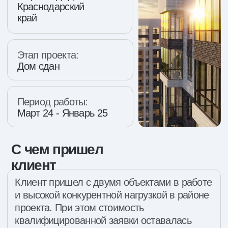
и высокой конкурентной нагрузкой в районе
проекта. При этом стоимость
квалифицированной заявки оставалась
высокой, а объем обращений в отдел
продаж — недостаточным. На старте было
важно пересобрать подход к продвижению
так, чтобы улучшить экономику
привлечения.
Задача
Необходимо было собрать рабочую систему
продвижения, которая давала бы больше
обращений без потери в качестве. Важно было
протестировать формат, способный
масштабировать поток, сегментировать
предложение под интерес аудитории
и выстроить коммуникацию с фокусом
на локальный спрос.
Выбор формата для привлечения