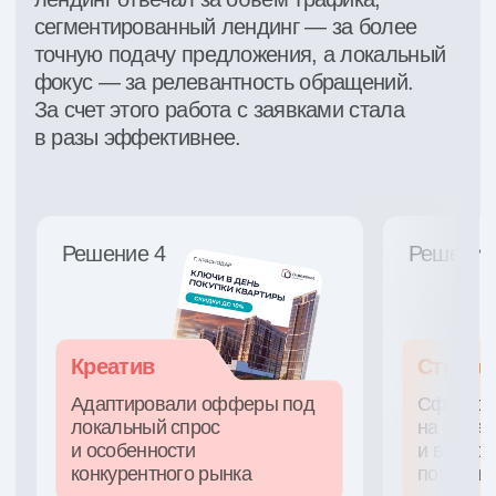
2 675 ₽
5 375 ₽
стоимость
стоимость квал.
обращения
обращения
47%
доля квал.
обращений
маркетинг
moloko.team
трафик