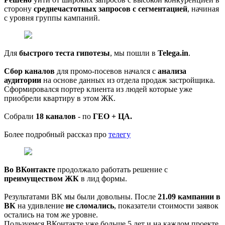
сторону
среднечастотных запросов с сегментацией
, начиная
с уровня группы кампаний.
Для
быстрого теста гипотезы
, мы пошли в
Telega.in
.
Сбор каналов
для промо-посевов начался с
анализа
аудитории
на основе данных из отдела продаж застройщика.
Сформировался портер клиента из людей которые уже
приобрели квартиру в этом ЖК.
Собрали
18 каналов
- по
ГЕО + ЦА.
Более подробный рассказ про
телегу
Во ВКонтакте
продолжало работать решение с
преимуществом ЖК
в лид формы.
Результатами ВК мы были довольны. После
21.09 кампании в
ВК
на удивление
не сломались
, показатели стоимости заявок
остались на том же уровне.
Пользуемся ВКонтакте уже больше 5 лет и на каждом проекте