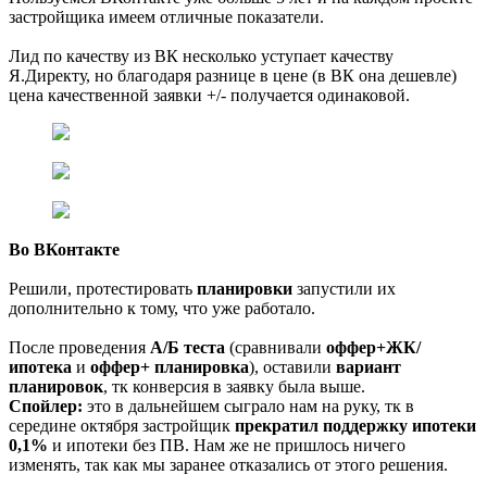
застройщика имеем отличные показатели.
Лид по качеству из ВК несколько уступает качеству
Я.Директу, но благодаря разнице в цене (в ВК она дешевле)
цена качественной заявки +/- получается одинаковой.
Во ВКонтакте
Решили, протестировать
планировки
запустили их
дополнительно к тому, что уже работало.
После проведения
А/Б теста
(сравнивали
оффер+ЖК/
ипотека
и
оффер+ планировка
), оставили
вариант
планировок
, тк конверсия в заявку была выше.
Спойлер:
это в дальнейшем сыграло нам на руку, тк в
середине октября застройщик
прекратил поддержку ипотеки
0,1%
и ипотеки без ПВ. Нам же не пришлось ничего
изменять, так как мы заранее отказались от этого решения.