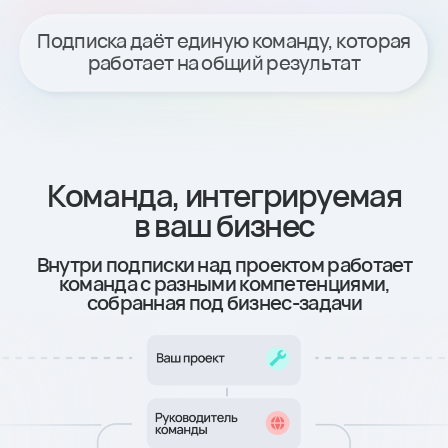
Ознакомьтесь с нашими последними
кейсами. Кроме того, мы представим
наиболее релевантные кейсы для вашего
бизнеса из более чем 150 проектов
в нашем портфолио
Квалифицированный лид
за 8 163 ₽ для застройщика
коттеджного поселка бизнес-
класса от 30 млн ₽
Квалифицированный лид
за 5 375 ₽ для
застройщика комфорт-
класса в Краснодаре
Снизили стоимость CPA
в 2 раза, применив
нестандартное решение