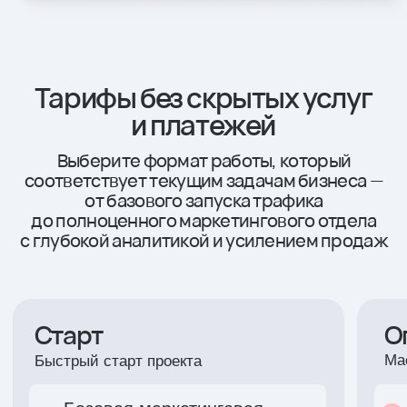
Топ-3 России по рекламе Workspace
Digital Awards 2023 и 2024
Приглашённые спикеры eLama /
Яндекс.Рекламы / Коммерсантъ
Спикеры мероприятий Яндекс
и Жилищного Конгресса
в Москве и Сочи
Партнёры eLama по обучающим
материалам
Усильте ваш бизнес
цифровым отделом
по трафику
Оставьте заявку на звонок от нашей