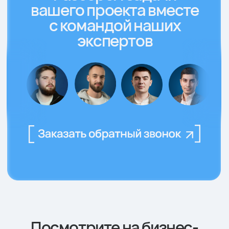
Расширенная
Базовая маркетинговая
маркетинговая арх
архитектура
Базовая настройка системы
Система учёта кли
учёта клиентов (CRM)
(CRM) + сквозная 
Базовая отчётность
Оптимизация воро
1 стратегия
До 3 стратегий
1 канал трафика
Несколько каналов
и сегментов аудитор
Обсудить проект
Обсудить пр
Каждый тариф
включает эти опции:
Мы сохраняем единый стандарт работы
— отличается лишь масштаб задач,
которые вы хотите решить
Обсудить проект
Обсудить пр
Проработка
Проработка
маркетинговой
дизайн-решений
структуры
Настройка и контроль