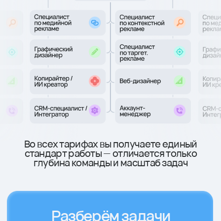
Снизили стоимость
первичной заявки на 25%
для компании,
занимающейся привозом
авто из-за рубежа
Тарифы без скрытых услуг
и платежей
Выберите формат работы, который
соответствует текущим задачам бизнеса —
от базового запуска трафика
до полноценного маркетингового отдела
с глубокой аналитикой и усилением продаж
Старт
Оптимальный
Масштабирование резуль
Быстрый старт проекта