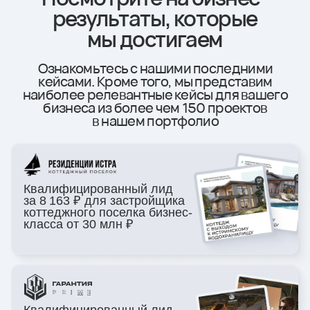
системы учёта
Техническое
клиентов (CRM)
сопровождение
Регулярная
Работа с качеством
отчётность,
заявок
коммуникация
и их отработкой
по проекту
FAQ