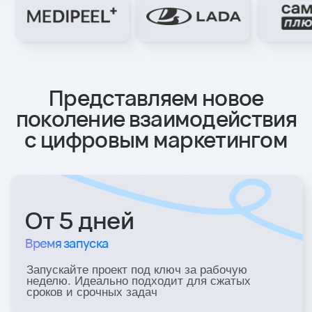
Запускайте проект под ключ за рабочую
неделю. Идеально подходит для сжатых
сроков и срочных задач
>12 услуг
Одна подписка
Все виды необходимых услуг для запуска
и контроля проекта под ключ
5,5 млн ₽
+60 часов
Сбережения
Производительность
Упростите управление
Средняя экономия
своим графиком
в год на специалистах
и освободите время для
необходимых для
эффективного
реализации работ
руководства