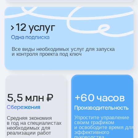
Один канал
Операционного пространства
Вся работа по проекту проходит в одном канале:
задачи, статусы и решения. Это обеспечивает
прозрачность процессов и быстрый доступ
к команде.
+50%
Улучшение показателей
Готовьтесь к масштабному расширению
команды высококлассными специалистами,
превзойдя ваши текущие показатели проектов
Весь платный трафик
в одном формате работы