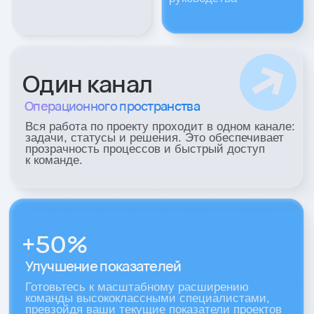
Аналитика
Продажи
Преобразуем данные
Работаем не только
в стратегические действия.
трафика, но и с тем,
Соединяем трафик, систему учёта
после заявки: качес
клиентов (CRM) и продажи в одну
обработкой и влиян
систему, которая помогает вам
на продажи
масштабироваться эффективнее
и быстрее
сквозная аналитика
отчетность
прогнозирование
контроль качества обр
бизнес-аналитический отчёт
усиление продаж
скрипты
интеграция сервисов
Сфокусировались
на результате и убрали всё,
что мешает его достижению