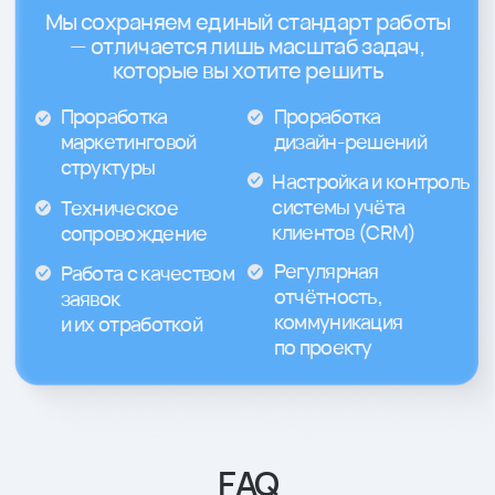
Telegram
info@moloko.team
Стать партнером
Политика конфиденциальности
г. Краснодар ул. Северная, д. 291
ИП Миличенко Евгений Геннадьевич
ИНН 543315860406
ОГРНИП 320237500259789